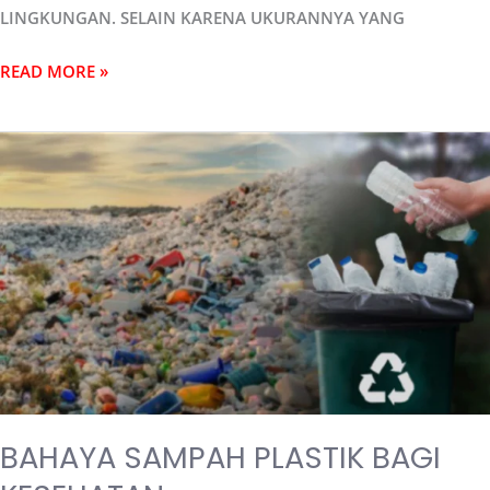
LINGKUNGAN. SELAIN KARENA UKURANNYA YANG
READ MORE »
BAHAYA
SAMPAH
PLASTIK
BAGI
KESEHATAN
BAHAYA SAMPAH PLASTIK BAGI