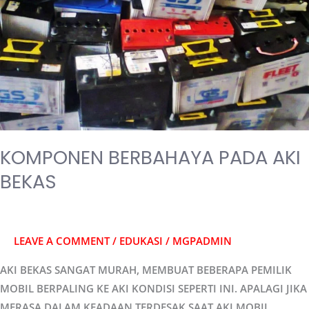
AKI
BEKAS
KOMPONEN BERBAHAYA PADA AKI
BEKAS
LEAVE A COMMENT
/
EDUKASI
/
MGPADMIN
AKI BEKAS SANGAT MURAH, MEMBUAT BEBERAPA PEMILIK
MOBIL BERPALING KE AKI KONDISI SEPERTI INI. APALAGI JIKA
MERASA DALAM KEADAAN TERDESAK SAAT AKI MOBIL