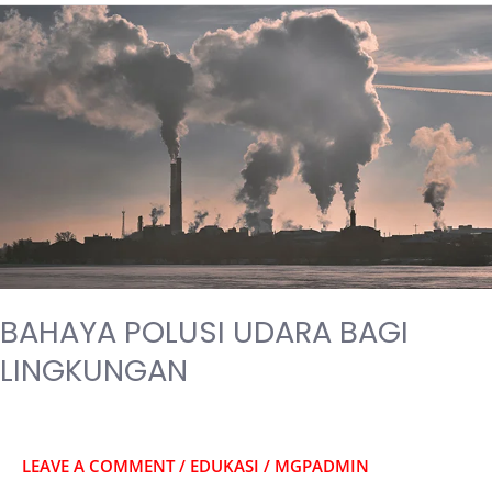
BAHAYA
POLUSI
UDARA
BAGI
LINGKUNGAN
BAHAYA POLUSI UDARA BAGI
LINGKUNGAN
LEAVE A COMMENT
/
EDUKASI
/
MGPADMIN